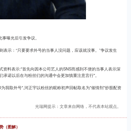
此事曝光后引发争议。
则表示：“只要要求外号的当事人没问题，应该就没事。”争议发生
发布正式资料表示:"首先向因本公司艺人的SNS而感到不便的当事人表示深
们承诺以后在与粉丝们的沟通中会更加慎重注意言行"。
OO为我取外号",河正宇以粉丝的昵称初声回帖取名为"催情剂"炒股配资
光瑞网提示：文章来自网络，不代表本站观点。
势（图解）