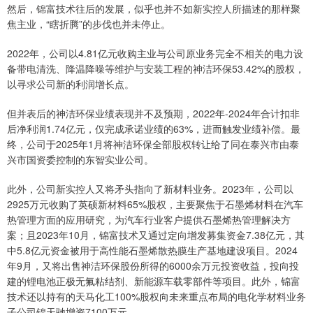
然后，锦富技术往后的发展，似乎也并不如新实控人所描述的那样聚
焦主业，“瞎折腾”的步伐也并未停止。
2022年，公司以4.81亿元收购主业与公司原业务完全不相关的电力设
备带电清洗、降温降噪等维护与安装工程的神洁环保53.42%的股权，
以寻求公司新的利润增长点。
但并表后的神洁环保业绩表现并不及预期，2022年-2024年合计扣非
后净利润1.74亿元，仅完成承诺业绩的63%，进而触发业绩补偿。最
终，公司于2025年1月将神洁环保全部股权转让给了同在泰兴市由泰
兴市国资委控制的东智实业公司。
此外，公司新实控人又将矛头指向了新材料业务。2023年，公司以
2925万元收购了英硕新材料65%股权，主要聚焦于石墨烯材料在汽车
热管理方面的应用研究，为汽车行业客户提供石墨烯热管理解决方
案；且2023年10月，锦富技术又通过定向增发募集资金7.38亿元，其
中5.8亿元资金被用于高性能石墨烯散热膜生产基地建设项目。2024
年9月，又将出售神洁环保股份所得的6000余万元投资收益，投向投
建的锂电池正极无氟粘结剂、新能源车载零部件等项目。此外，锦富
技术还以持有的天马化工100%股权向未来重点布局的电化学材料业务
子公司锦天驰增资7100万元。