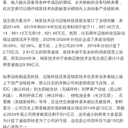
幕、输入输出设备等各种半成品的测试。从并购标的业务结构来看，
此次交易可以视作锦富技术由面板显示模组向上游设备产业链延伸。
该交易方案当中，锦富技术还与迈致科技原股东签订了业绩对赌，承
诺2014年、2015年和2016年扣非后净利润不低于11，997.45万元、
14，961.12万元和18，921.49万元。然而，往后两年迈致科技实际业
绩达成情况并不理想，2025年/2026年分别近达成了承诺业绩的
39.60%、52.06%。基于此，上市公司2015年、2016年分别计提了
2.73亿元、2.81亿元的商誉减值，使得本就不富余的利润表现雪上加
霜。而至2024年末，锦富技术对于收购迈致技术这笔交易已累计计提
商誉减值达9.99亿元。
如果说收购蓝思科技、迈致科技还算是锦富技术在原有业务基础上做
上下游产业链延伸，那么往后的并购公司则是彻底放飞自我，从
IDC（旗云科技）到太阳能光伏（无锡环特）到苹果产业链（昆山明
利嘉），再到环保工程（神洁环保）、锂电池业务（长沙芯星）、石
墨烯（英硕新材料）等等，且这些交易最终基本都以失败告终。资料
显示，公司历史上商誉账面价值的峰值出现在2014年超12亿元，而截
止2024年底公司商誉账面仅剩不到1亿元，这些减少的商誉大多是因
为计提了减值而转变为了公司的亏损，这也是公司四年巨亏超13亿的
核心原因之一。