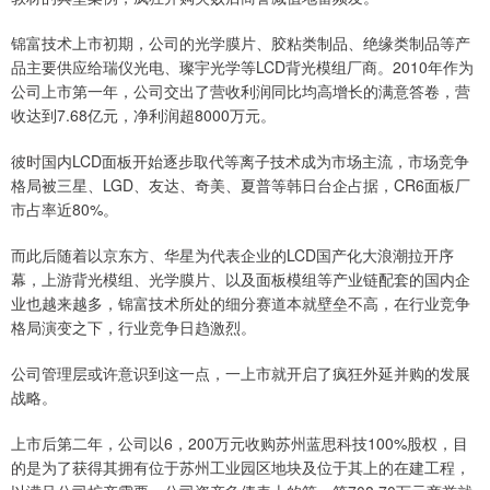
锦富技术上市初期，公司的光学膜片、胶粘类制品、绝缘类制品等产
品主要供应给瑞仪光电、璨宇光学等LCD背光模组厂商。2010年作为
公司上市第一年，公司交出了营收利润同比均高增长的满意答卷，营
收达到7.68亿元，净利润超8000万元。
彼时国内LCD面板开始逐步取代等离子技术成为市场主流，市场竞争
格局被三星、LGD、友达、奇美、夏普等韩日台企占据，CR6面板厂
市占率近80%。
而此后随着以京东方、华星为代表企业的LCD国产化大浪潮拉开序
幕，上游背光模组、光学膜片、以及面板模组等产业链配套的国内企
业也越来越多，锦富技术所处的细分赛道本就壁垒不高，在行业竞争
格局演变之下，行业竞争日趋激烈。
公司管理层或许意识到这一点，一上市就开启了疯狂外延并购的发展
战略。
上市后第二年，公司以6，200万元收购苏州蓝思科技100%股权，目
的是为了获得其拥有位于苏州工业园区地块及位于其上的在建工程，