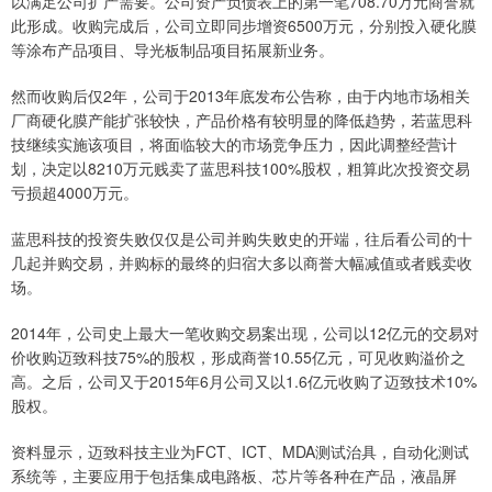
以满足公司扩产需要。公司资产负债表上的第一笔708.70万元商誉就
此形成。收购完成后，公司立即同步增资6500万元，分别投入硬化膜
等涂布产品项目、导光板制品项目拓展新业务。
然而收购后仅2年，公司于2013年底发布公告称，由于内地市场相关
厂商硬化膜产能扩张较快，产品价格有较明显的降低趋势，若蓝思科
技继续实施该项目，将面临较大的市场竞争压力，因此调整经营计
划，决定以8210万元贱卖了蓝思科技100%股权，粗算此次投资交易
亏损超4000万元。
蓝思科技的投资失败仅仅是公司并购失败史的开端，往后看公司的十
几起并购交易，并购标的最终的归宿大多以商誉大幅减值或者贱卖收
场。
2014年，公司史上最大一笔收购交易案出现，公司以12亿元的交易对
价收购迈致科技75%的股权，形成商誉10.55亿元，可见收购溢价之
高。之后，公司又于2015年6月公司又以1.6亿元收购了迈致技术10%
股权。
资料显示，迈致科技主业为FCT、ICT、MDA测试治具，自动化测试
系统等，主要应用于包括集成电路板、芯片等各种在产品，液晶屏